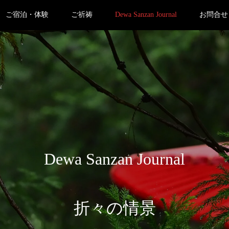
ご宿泊・体験
ご祈祷
Dewa Sanzan Journal
お問合せ
D
e
w
a
S
a
n
z
a
n
J
o
u
r
n
a
l
折
々
の
情
景