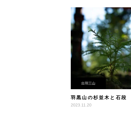
出羽三山
羽黒山の杉並木と石段
2023.11.20